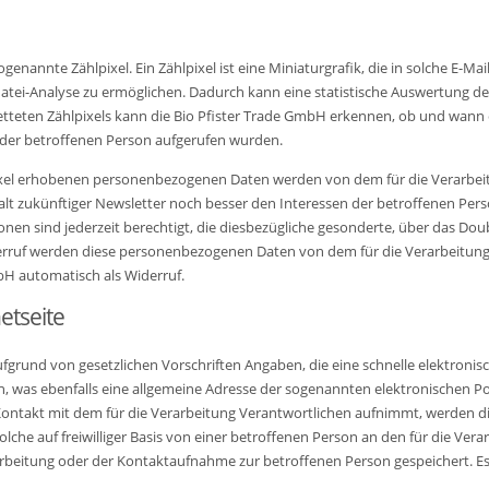
genannte Zählpixel. Ein Zählpixel ist eine Miniaturgrafik, die in solche E-
tei-Analyse zu ermöglichen. Dadurch kann eine statistische Auswertung des
eten Zählpixels kann die Bio Pfister Trade GmbH erkennen, ob und wann e
n der betroffenen Person aufgerufen wurden.
pixel erhobenen personenbezogenen Daten werden von dem für die Verarbei
lt zukünftiger Newsletter noch besser den Interessen der betroffenen Pe
onen sind jederzeit berechtigt, die diesbezügliche gesonderte, über das D
derruf werden diese personenbezogenen Daten von dem für die Verarbeitun
bH automatisch als Widerruf.
etseite
 aufgrund von gesetzlichen Vorschriften Angaben, die eine schnelle elekt
was ebenfalls eine allgemeine Adresse der sogenannten elektronischen Pos
Kontakt mit dem für die Verarbeitung Verantwortlichen aufnimmt, werden d
he auf freiwilliger Basis von einer betroffenen Person an den für die Ver
eitung oder der Kontaktaufnahme zur betroffenen Person gespeichert. Es