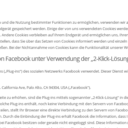
n und die Nutzung bestimmter Funktionen zu ermöglichen, verwenden wir a
Endgerät gespeichert werden. Einige der von uns verwendeten Cookies werde
es). Andere Cookies verbleiben auf Ihrem Endgerät und ermöglichen uns, I
instellen, dass Sie über das Setzen von Cookies informiert werden und ein
ießen. Bei der Nichtannahme von Cookies kann die Funktionalität unserer We
von Facebook unter Verwendung der „2-Klick-Lösun
ns („Plug-ins“) des sozialen Netzwerks Facebook verwendet. Dieser Dienst
California Ave, Palo Alto, CA 94304, USA („Facebook“).
e zu erhöhen, sind die Plug-ins mittels sogenannter „2-Klick-Lösung“ in di
solche Plug-ins enthält, noch keine Verbindung mit den Servern von Facebook 
en, stellt Ihr Browser eine direkte Verbindung zu den Servern von Facebook 
n. Durch die Einbindung der Plug-ins erhält Facebook die Information, dass 
bei Facebook besitzen oder gerade nicht eingeloggt sind. Diese Information (