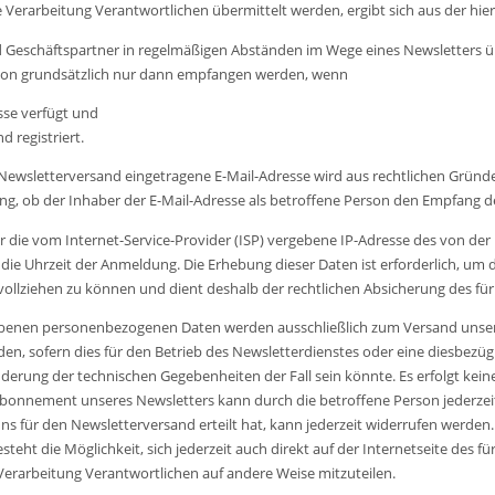
ie Verarbeitung Verantwortlichen übermittelt werden, ergibt sich aus der h
nd Geschäftspartner in regelmäßigen Abständen im Wege eines Newsletters
son grundsätzlich nur dann empfangen werden, wenn
sse verfügt und
 registriert.
 Newsletterversand eingetragene E-Mail-Adresse wird aus rechtlichen Grün
ng, ob der Inhaber der E-Mail-Adresse als betroffene Person den Empfang de
r die vom Internet-Service-Provider (ISP) vergebene IP-Adresse des von d
Uhrzeit der Anmeldung. Die Erhebung dieser Daten ist erforderlich, um d
llziehen zu können und dient deshalb der rechtlichen Absicherung des für
enen personenbezogenen Daten werden ausschließlich zum Versand unser
, sofern dies für den Betrieb des Newsletterdienstes oder eine diesbezüglich
rung der technischen Gegebenheiten der Fall sein könnte. Es erfolgt kei
nnement unseres Newsletters kann durch die betroffene Person jederzeit 
s für den Newsletterversand erteilt hat, kann jederzeit widerrufen werden.
teht die Möglichkeit, sich jederzeit auch direkt auf der Internetseite des 
erarbeitung Verantwortlichen auf andere Weise mitzuteilen.