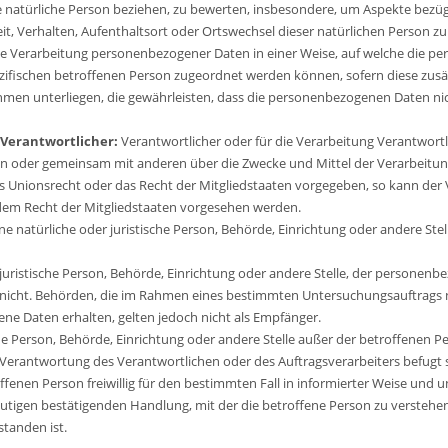
e natürliche Person beziehen, zu bewerten, insbesondere, um Aspekte bezügli
keit, Verhalten, Aufenthaltsort oder Ortswechsel dieser natürlichen Person z
ie Verarbeitung personenbezogener Daten in einer Weise, auf welche die 
pezifischen betroffenen Person zugeordnet werden können, sofern diese zu
n unterliegen, die gewährleisten, dass die personenbezogenen Daten nicht 
 Verantwortlicher:
Verantwortlicher oder für die Verarbeitung Verantwortlic
llein oder gemeinsam mit anderen über die Zwecke und Mittel der Verarbeit
s Unionsrecht oder das Recht der Mitgliedstaaten vorgegeben, so kann der
em Recht der Mitgliedstaaten vorgesehen werden.
ine natürliche oder juristische Person, Behörde, Einrichtung oder andere St
 juristische Person, Behörde, Einrichtung oder andere Stelle, der persone
der nicht. Behörden, die im Rahmen eines bestimmten Untersuchungsauftrag
e Daten erhalten, gelten jedoch nicht als Empfänger.
ische Person, Behörde, Einrichtung oder andere Stelle außer der betroffenen
Verantwortung des Verantwortlichen oder des Auftragsverarbeiters befugt 
roffenen Person freiwillig für den bestimmten Fall in informierter Weise u
utigen bestätigenden Handlung, mit der die betroffene Person zu verstehen g
tanden ist.