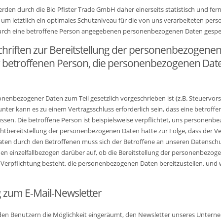
n durch die Bio Pfister Trade GmbH daher einerseits statistisch und fern
m letztlich ein optimales Schutzniveau für die von uns verarbeiteten pe
 durch eine betroffene Person angegebenen personenbezogenen Daten gespe
schriften zur Bereitstellung der personenbezogenen 
r betroffenen Person, die personenbezogenen Date
rsonenbezogener Daten zum Teil gesetzlich vorgeschrieben ist (z.B. Steuervor
unter kann es zu einem Vertragsschluss erforderlich sein, dass eine betro
müssen. Die betroffene Person ist beispielsweise verpflichtet, uns personen
chtbereitstellung der personenbezogenen Daten hätte zur Folge, dass der 
aten durch den Betroffenen muss sich der Betroffene an unseren Datenschu
en einzelfallbezogen darüber auf, ob die Bereitstellung der personenbezoge
ne Verpflichtung besteht, die personenbezogenen Daten bereitzustellen, und 
zum E-Mail-Newsletter
rd den Benutzern die Möglichkeit eingeräumt, den Newsletter unseres Unt