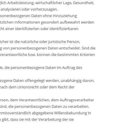
ch Arbeitsleistung, wirtschaftlicher Lage, Gesundheit,
u analysieren oder vorherzusagen.
personenbezogenen Daten ohne Hinzuziehung
sätzlichen Informationen gesondert aufbewahrt werden
einer identifizierten oder identifizierbaren
her ist die natürliche oder juristische Person,
ung von personenbezogenen Daten entscheidet. Sind die
 Verantwortliche bzw. können die bestimmten Kriterien
elle, die personenbezogene Daten im Auftrag des
nbezogene Daten offengelegt werden, unabhängig davon,
s nach dem Unionsrecht oder dem Recht der
 Person, dem Verantwortlichen, dem Auftragsverarbeiter
sind, die personenbezogenen Daten zu verarbeiten.
nd unmissverständlich abgegebene Willensbekundung in
ibt, dass sie mit der Verarbeitung der sie