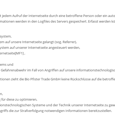
it jedem Aufruf der Internetseite durch eine betroffene Person oder ein au
mationen werden in den Logfiles des Servers gespeichert. Erfasst werden k
system,
em auf unsere Internetseite gelangt (sog. Referrer),
ystem auf unserer Internetseite angesteuert werden,
ernetseite[MF1] ,
stems und
r Gefahrenabwehr im Fall von Angriffen auf unsere informationstechnologi
tionen zieht die Bio Pfister Trade GmbH keine Rückschlüsse auf die betrof
n,
 für diese zu optimieren,
tionstechnologischen Systeme und der Technik unserer Internetseite zu gew
riffs die zur Strafverfolgung notwendigen Informationen bereitzustellen.