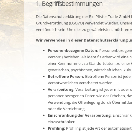
1. Begriffsbestimmungen
Die Datenschutzerklärung der Bio Pfister Trade GmbH b
Grundverordnung (DSGVO) verwendet wurden. Unsere Dat
verständlich sein. Um dies zu gewährleisten, möchten w
Wir verwenden in dieser Datenschutzerklärung un
Personenbezogene Daten:
Personenbezogene Da
Person“) beziehen. Als identifizierbar wird ein
einer Kennnummer, zu Standortdaten, zu einer
genetischen, psychischen, wirtschaftlichen, kultu
Betroffene Person:
Betroffene Person ist jede
Verantwortlichen verarbeitet werden.
Verarbeitung:
Verarbeitung ist jeder mit oder
personenbezogenen Daten wie das Erheben, das E
Verwendung, die Offenlegung durch Übermittlung
oder die Vernichtung.
Einschränkung der Verarbeitung:
Einschränku
einzuschränken.
Profiling:
Profiling ist jede Art der automatis