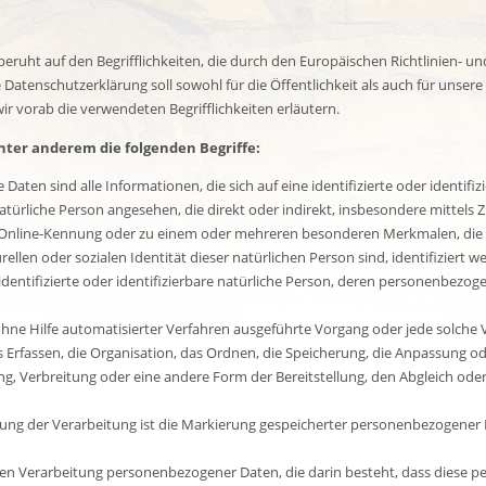
eruht auf den Begrifflichkeiten, die durch den Europäischen Richtlinien- 
enschutzerklärung soll sowohl für die Öffentlichkeit als auch für unsere
ir vorab die verwendeten Begrifflichkeiten erläutern.
ter anderem die folgenden Begriffe:
ten sind alle Informationen, die sich auf eine identifizierte oder identifi
e natürliche Person angesehen, die direkt oder indirekt, insbesondere mitt
 Online-Kennung oder zu einem oder mehreren besonderen Merkmalen, die A
rellen oder sozialen Identität dieser natürlichen Person sind, identifiziert 
 identifizierte oder identifizierbare natürliche Person, deren personenbezo
 ohne Hilfe automatisierter Verfahren ausgeführte Vorgang oder jede solc
rfassen, die Organisation, das Ordnen, die Speicherung, die Anpassung od
, Verbreitung oder eine andere Form der Bereitstellung, den Abgleich ode
ng der Verarbeitung ist die Markierung gespeicherter personenbezogener D
ierten Verarbeitung personenbezogener Daten, die darin besteht, dass die